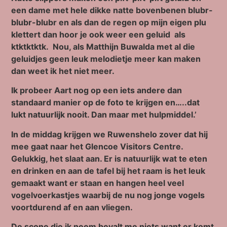
een dame met hele dikke natte bovenbenen blubr-
blubr-blubr en als dan de regen op mijn eigen plu
klettert dan hoor je ook weer een geluid als
ktktktktk. Nou, als Matthijn Buwalda met al die
geluidjes geen leuk melodietje meer kan maken
dan weet ik het niet meer.
Ik probeer Aart nog op een iets andere dan
standaard manier op de foto te krijgen en…..dat
lukt natuurlijk nooit. Dan maar met hulpmiddel.’
In de middag krijgen we Ruwenshelo zover dat hij
mee gaat naar het Glencoe Visitors Centre.
Gelukkig, het slaat aan. Er is natuurlijk wat te eten
en drinken en aan de tafel bij het raam is het leuk
gemaakt want er staan en hangen heel veel
vogelvoerkastjes waarbij de nu nog jonge vogels
voortdurend af en aan vliegen.
De scone die ik neem bevalt me niets want er komt